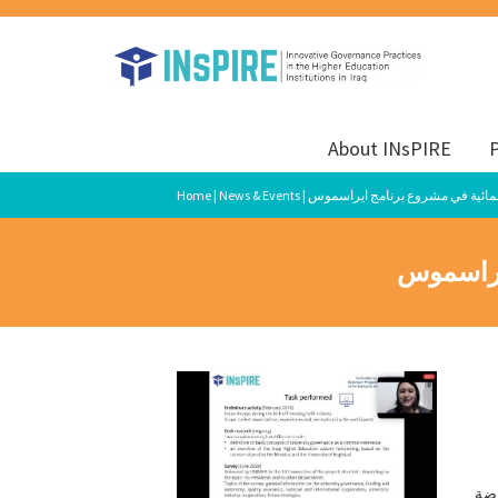
About INsPIRE
P
 المائية في مشروع برنامج ايراسموس
News & Events
|
Home
ايراسموس
اضة