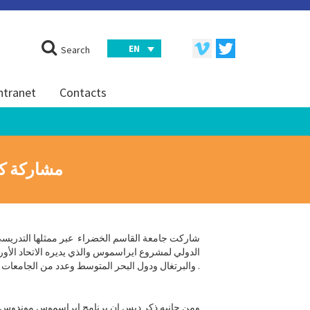
EN
Search
ntranet
Contacts
مشاركة كل
شاركت جامعة القاسم الخضراء عبر ممثلها التدريسي ف
الدولي لمشروع ايراسموس والذي يديره الاتحاد الأور
والبرتغال ودول البحر المتوسط وعدد من الجامعات العراقية .
ومن جانبه ذكر دبس ان برنامج ايراسموس موندوس هو 